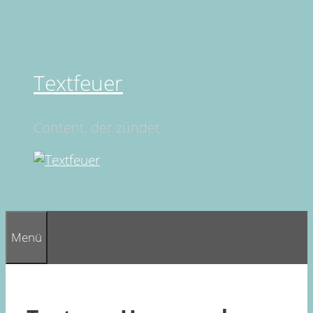
Springe
zum
Inhalt
Textfeuer
Content, der zündet
Menü