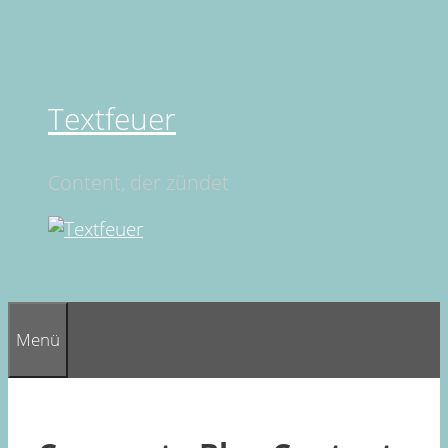
Springe
zum
Inhalt
Textfeuer
Content, der zündet
Menü