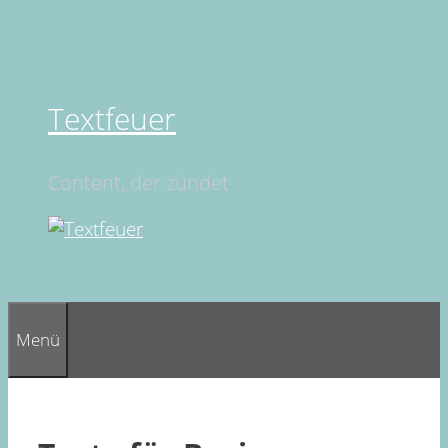
Springe
zum
Inhalt
Textfeuer
Content, der zündet
Menü