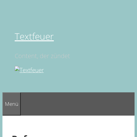
Springe
zum
Inhalt
Textfeuer
Content, der zündet
Menü