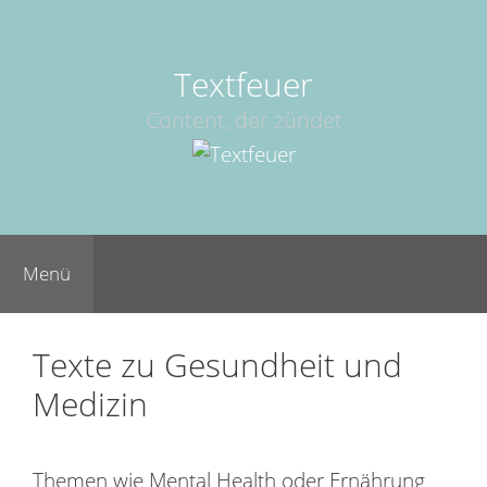
Springe
zum
Inhalt
Textfeuer
Content, der zündet
Menü
Texte zu Gesundheit und
Medizin
Themen wie Mental Health oder Ernährung