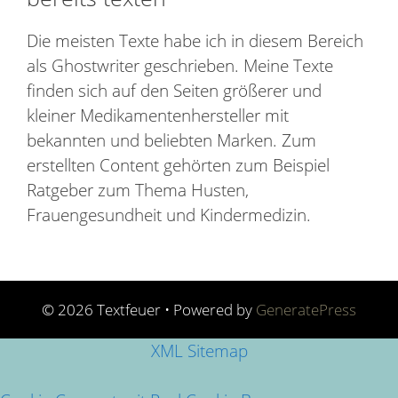
Die meisten Texte habe ich in diesem Bereich
als Ghostwriter geschrieben. Meine Texte
finden sich auf den Seiten größerer und
kleiner Medikamentenhersteller mit
bekannten und beliebten Marken. Zum
erstellten Content gehörten zum Beispiel
Ratgeber zum Thema Husten,
Frauengesundheit und Kindermedizin.
© 2026 Textfeuer
• Powered by
GeneratePress
XML Sitemap