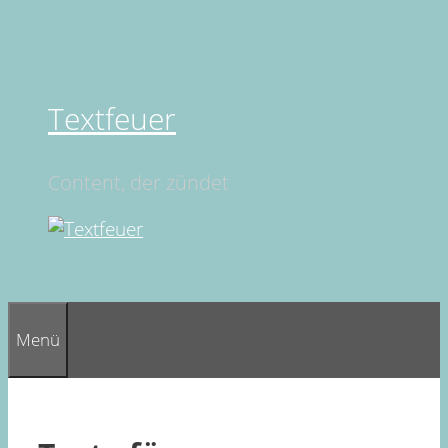
Springe
zum
Inhalt
Textfeuer
Content, der zündet
Menü