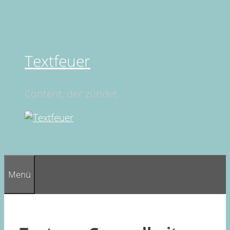
Springe
zum
Inhalt
Textfeuer
Content, der zündet
Menü